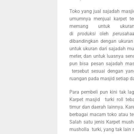
Toko yang jual sajadah masjid
umumnya menjual karpet ter
memang untuk ukur
di
produksi
oleh
perusah
dibandingkan dengan ukuran 
untuk ukuran dari sajadah mu
meter, dan untuk luasnya sen
pun bisa pesan sajadah mas
tersebut sesuai dengan ya
ruangan pada masjid setiap da
Para pembeli pun kini tak la
Karpet masjid turki roll teb
timur dan daerah lainnya. Ka
berbagai macam toko atau t
Salah satu jenis Karpet mush
musholla turki, yang tak lai