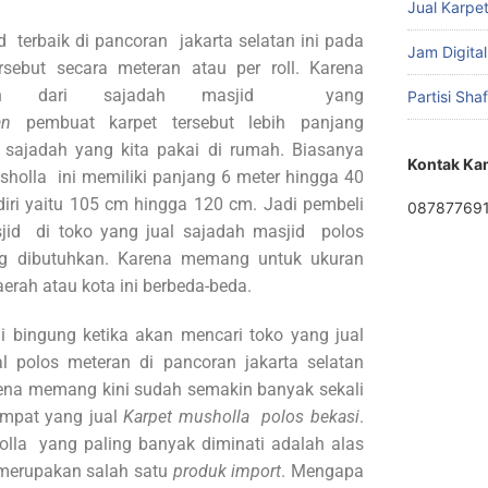
Jual Karpet
 terbaik di pancoran jakarta selatan ini pada
Jam Digital
sebut secara meteran atau per roll. Karena
an dari sajadah masjid yang
Partisi Sha
aan
pembuat karpet tersebut lebih panjang
sajadah yang kita pakai di rumah. Biasanya
Kontak Ka
sholla ini memiliki panjang 6 meter hingga 40
diri yaitu 105 cm hingga 120 cm. Jadi pembeli
08787769
jid di toko yang jual sajadah masjid polos
ng dibutuhkan. Karena memang untuk ukuran
erah atau kota ini berbeda-beda.
gi bingung ketika akan mencari toko yang jual
al polos meteran di pancoran jakarta selatan
rena memang kini sudah semakin banyak sekali
empat yang jual
Karpet musholla polos bekasi
.
olla yang paling banyak diminati adalah alas
n merupakan salah satu
produk import
. Mengapa