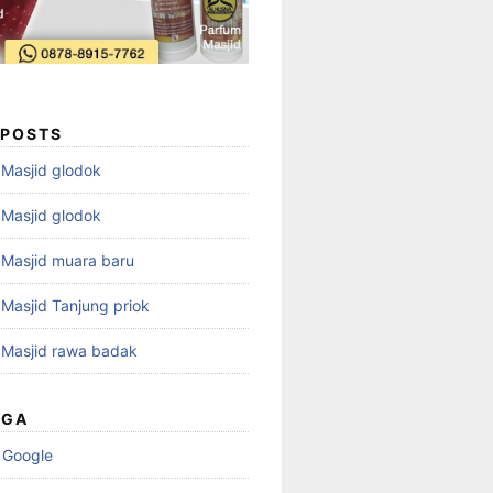
 POSTS
i Masjid glodok
i Masjid glodok
i Masjid muara baru
i Masjid Tanjung priok
i Masjid rawa badak
UGA
 Google