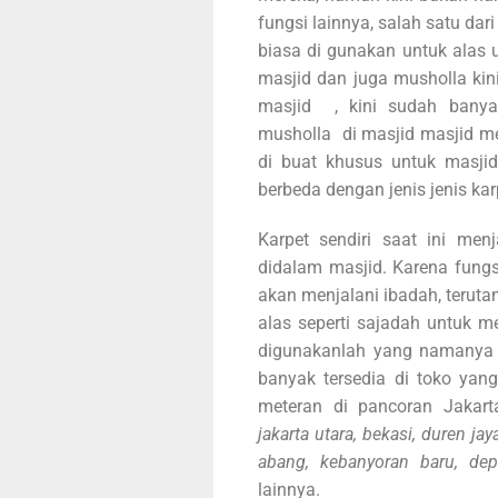
fungsi lainnya, salah satu dari
biasa di gunakan untuk alas u
masjid dan juga musholla ki
masjid , kini sudah bany
musholla di masjid masjid m
di buat khusus untuk masjid
berbeda dengan jenis jenis k
Karpet sendiri saat ini men
didalam masjid. Karena fungsi
akan menjalani ibadah, teru
alas seperti sajadah untuk me
digunakanlah yang namanya k
banyak tersedia di toko yang
meteran di pancoran Jakart
jakarta utara, bekasi, duren j
abang, kebanyoran baru, dep
lainnya.