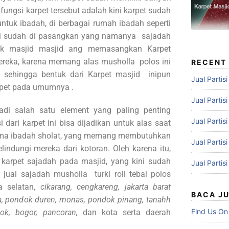
 fungsi karpet tersebut adalah kini karpet sudah
ntuk ibadah, di berbagai rumah ibadah seperti
ni sudah di pasangkan yang namanya sajadah
ak masjid masjid ang memasangkan Karpet
ereka, karena memang alas musholla polos ini
RECENT
 sehingga bentuk dari Karpet masjid inipun
Jual Partis
arpet pada umumnya .
Jual Partis
jadi salah satu element yang paling penting
Jual Partis
 dari karpet ini bisa dijadikan untuk alas saat
tama ibadah sholat, yang memang membutuhkan
Jual Partis
lindungi mereka dari kotoran. Oleh karena itu,
arpet sajadah pada masjid, yang kini sudah
Jual Partis
 jual sajadah musholla turki roll tebal polos
a selatan,
cikarang, cengkareng, jakarta barat
BACA J
aya, pondok duren, monas, pondok pinang, tanahh
Find Us On
ok, bogor, pancoran,
dan kota serta daerah