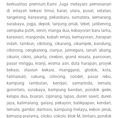
berkualitas premium.Kami Juga melayani pemesanan
di wilayah bekasi timur, barat, utara, pusat, selatan,
tangerang, karawang, pekanbaru, sumatera, semarang,
surabaya, jogja, depok, tanjung priuk, tebet, jatibening,
cempaka putih, senin, manga dua, kebayoran baru lama,
karawaci, margonda, kubah emas, kemayoran, ,harapan
indah, tambun, cibitung, cikarang, cikampek, bandung,
cibinong, cengkareng, cianjur, jatinegara, tanah abang,
cikunir, cikini, jakarta, cirebon, grand wisata, pancoran,
pasar minggu, kranji, wisma asri, duta harapan, proyek
bekasi, stasiun bekasi, manggarai, glodok, kota,
fatmawati, cakung, cilincing, condet, pasar rebo,
kampung rambutan, kendari, samarinda, ternate,
gorontalo, surabaya, kampung bandan, pondok gede,
kelapa dua, buaran, cipinang, lapas, duren sawit, duren
jaya, kalimalang, galaxy, pekayon, balikpapan, kendari,
ternate, gambir, darmais, kampung melayu, kebon jeruk,
kemang pratama, ciloko, cokolo, blok M, bintaro, pondok