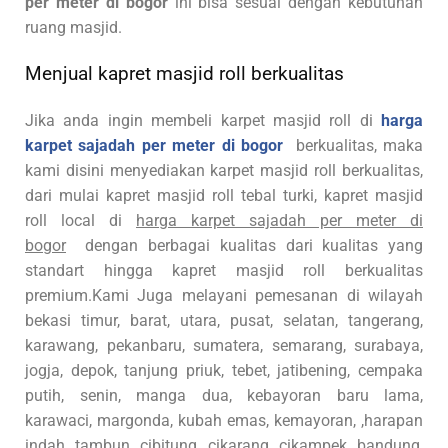
per meter di bogor
ini bisa sesuai dengan kebutuhan
ruang masjid.
Menjual kapret masjid roll berkualitas
Jika anda ingin membeli karpet masjid roll di
harga
karpet sajadah per meter di bogor
berkualitas, maka
kami disini menyediakan karpet masjid roll berkualitas,
dari mulai kapret masjid roll tebal turki, kapret masjid
roll local di
harga karpet sajadah per meter di
bogor
dengan berbagai kualitas dari kualitas yang
standart hingga kapret masjid roll berkualitas
premium.Kami Juga melayani pemesanan di wilayah
bekasi timur, barat, utara, pusat, selatan, tangerang,
karawang, pekanbaru, sumatera, semarang, surabaya,
jogja, depok, tanjung priuk, tebet, jatibening, cempaka
putih, senin, manga dua, kebayoran baru lama,
karawaci, margonda, kubah emas, kemayoran, ,harapan
indah, tambun, cibitung, cikarang, cikampek, bandung,