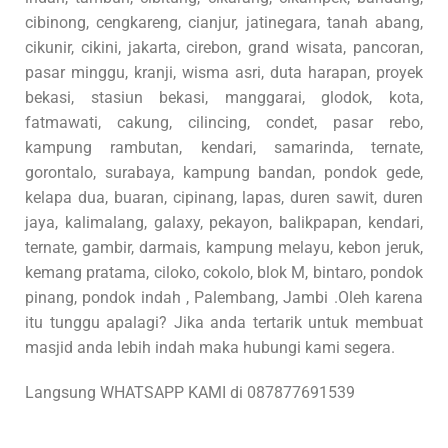
cibinong, cengkareng, cianjur, jatinegara, tanah abang,
cikunir, cikini, jakarta, cirebon, grand wisata, pancoran,
pasar minggu, kranji, wisma asri, duta harapan, proyek
bekasi, stasiun bekasi, manggarai, glodok, kota,
fatmawati, cakung, cilincing, condet, pasar rebo,
kampung rambutan, kendari, samarinda, ternate,
gorontalo, surabaya, kampung bandan, pondok gede,
kelapa dua, buaran, cipinang, lapas, duren sawit, duren
jaya, kalimalang, galaxy, pekayon, balikpapan, kendari,
ternate, gambir, darmais, kampung melayu, kebon jeruk,
kemang pratama, ciloko, cokolo, blok M, bintaro, pondok
pinang, pondok indah , Palembang, Jambi .Oleh karena
itu tunggu apalagi? Jika anda tertarik untuk membuat
masjid anda lebih indah maka hubungi kami segera.
Langsung WHATSAPP KAMI di 087877691539