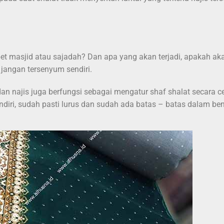
t masjid atau sajadah? Dan apa yang akan terjadi, apakah ak
jangan tersenyum sendiri.
n najis juga berfungsi sebagai mengatur shaf shalat secara c
iri, sudah pasti lurus dan sudah ada batas – batas dalam be