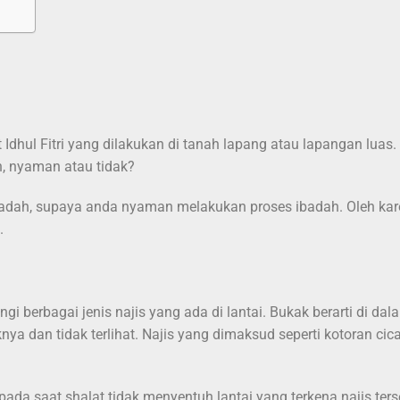
t Idhul Fitri yang dilakukan di tanah lapang atau lapangan luas
h, nyaman atau tidak?
ibadah, supaya anda nyaman melakukan proses ibadah. Oleh kar
.
i berbagai jenis najis yang ada di lantai. Bukak berarti di dal
ya dan tidak terlihat. Najis yang dimaksud seperti kotoran cica
da saat shalat tidak menyentuh lantai yang terkena najis ters