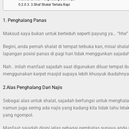
3.Shaf Shalat Tertata Rapi
1. Penghalang Panas
Maksud saya bukan untuk berteduh seperti payung ya… “hhe”
Begini, anda pernah shalat di tempat terbuka kan, misal shala
lapangan posisi panas di pagi hari tidak menggunkan sajada
Nah.. inilah manfaat sajadah saat digunakan diluar tempat 
menggunakan karpet masjid supaya lebih khusyuk ibadahnya
2.Alas Penghalang Dari Najis
Sebagai alas untuk shalat, sajadah berfungsi untuk menghalang
namun juga sering ada najis yang kadang kita tidak tahu letakn
yang ngompol.
Manfaat sajadah disini jelas sebagai pembatas supaya anda pa