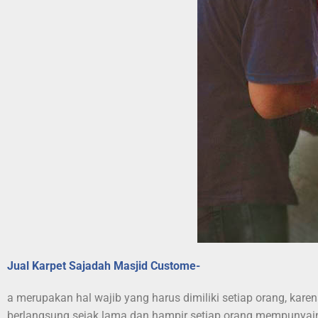
Jual Karpet Sajadah Masjid Custome-
a merupakan hal wajib yang harus dimiliki setiap orang, kar
berlangsung sejak lama dan hampir setiap orang mempunyai