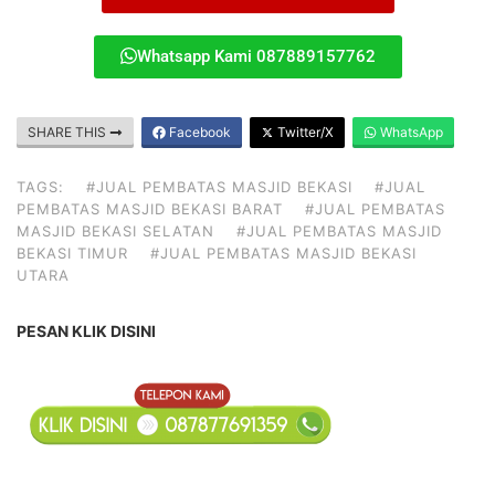
Whatsapp Kami 087889157762
SHARE THIS
Facebook
Twitter/X
WhatsApp
TAGS:
#JUAL PEMBATAS MASJID BEKASI
#JUAL
PEMBATAS MASJID BEKASI BARAT
#JUAL PEMBATAS
MASJID BEKASI SELATAN
#JUAL PEMBATAS MASJID
BEKASI TIMUR
#JUAL PEMBATAS MASJID BEKASI
UTARA
PESAN KLIK DISINI