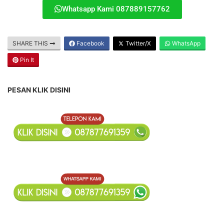
Whatsapp Kami 087889157762
SHARE THIS
Facebook
Twitter/X
WhatsApp
Pin It
PESAN KLIK DISINI