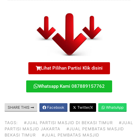
Lihat Pilihan Partisi Klik disini
Whatsapp Kami 087889157762
SHARE THIS
Facebook
Twitter/X
WhatsApp
TAGS:
#JUAL PARTISI MASJID DI BEKASI TIMUR
#JUAL
PARTISI MASJID JAKARTA
#JUAL PEMBATAS MASJID
BEKASI TIMUR
#JUAL PEMBATAS MASJID