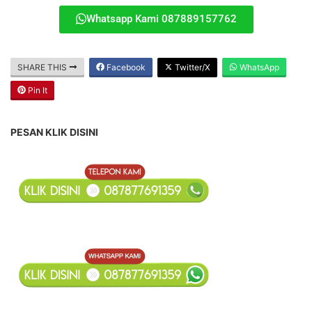
Whatsapp Kami 087889157762
SHARE THIS
Facebook
Twitter/X
WhatsApp
Pin It
PESAN KLIK DISINI