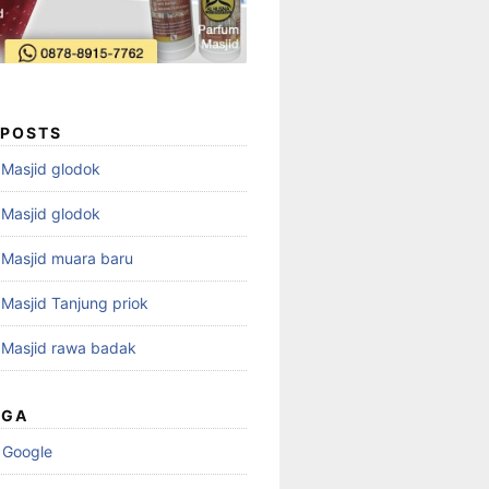
 POSTS
i Masjid glodok
i Masjid glodok
i Masjid muara baru
i Masjid Tanjung priok
i Masjid rawa badak
UGA
 Google