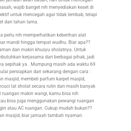
basah, wajib banget nih menyediakan keset di
fektif untuk mencegah agar tidak lembab, tetapi
et dan tahan lama.
ga perlu nih memperhatikan keberihan alat
amar mandi hingga tempat wudhu. Biar apa??
aman dan makin khusyu sholatnya. Untuk
butuhkan kerjasama dari berbagai pihak, jadi
a sepihak ya . Mumpung masih ada waktu 69
lai persiapkan dari sekarang dengan cara :
 masjid, membeli parfum karpet masjid,
cuci lat sholat secara rutin dan masih banyak
at ruangan makin wangi, kamu bisa nih
au bisa juga menggunakan pewangi ruangan
ngin atau AC ruangan. Cukup mudah bukan??
an masjid, biar jamaah tambah nyaman.