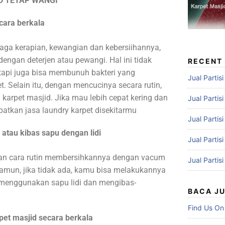
D TETAP WANGI
cara berkala
jaga kerapian, kewangian dan kebersiihannya,
engan deterjen atau pewangi. Hal ini tidak
RECENT
api juga bisa membunuh bakteri yang
Jual Partis
t. Selain itu, dengan mencucinya secara rutin,
arpet masjid. Jika mau lebih cepat kering dan
Jual Partis
atkan jasa laundry karpet disekitarmu
Jual Partis
atau kibas sapu dengan lidi
Jual Partis
gan cara rutin membersihkannya dengan vacum
Jual Partis
Namun, jika tidak ada, kamu bisa melakukannya
 menggunakan sapu lidi dan mengibas-
BACA J
Find Us On
et masjid secara berkala