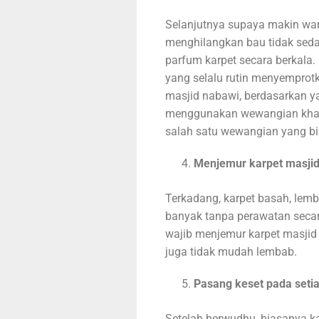
Selanjutnya supaya makin wa
menghilangkan bau tidak seda
parfum karpet secara berkala
yang selalu rutin menyemprotk
masjid nabawi, berdasarkan ya
menggunakan wewangian khas a
salah satu wewangian yang bi
Menjemur karpet masjid
Terkadang, karpet basah, lemba
banyak tanpa perawatan secara 
wajib menjemur karpet masjid 
juga tidak mudah lembab.
Pasang keset pada seti
Setelah berwudhu, biasanya 