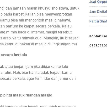
Jual Karpet
ngi dan jamaah makin khusyu sholatnya, untuk
Jam Digital
p pada karpet, kalian bisa menyemprotkan
. Kamu bisa nih mencontoh masjid nabawi,
Partisi Sha
an parfum ke karpet secara berkala. Kalau
ng mimin baca di internet, masjid tersebut
Kontak Ka
rab, yaitu minyak oud. Mungkin, itu bisa jadi
sa kamu gunakan di masjid di lingkungan mu
08787769
 secara berkala
b atau berjam-jam jika dibiarkan terlalu
rutin. Nah, biar hal itu tidak terjadi, kamu
secara berkala, agar terhindar dari jamur dan
ap pintu masuk ruangan masjid
kaki jamaah akan basah, nah untuk mencegah