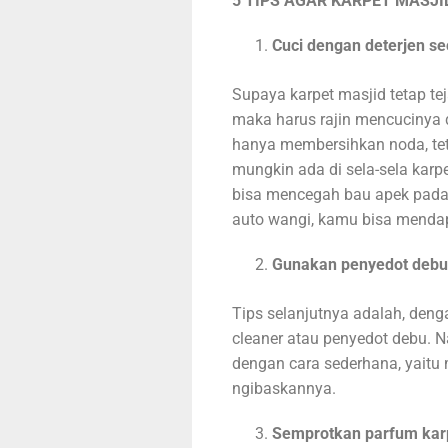
5 TIPS AGAR KARPET MASJI
Cuci dengan deterjen se
Supaya karpet masjid tetap te
maka harus rajin mencucinya d
hanya membersihkan noda, tet
mungkin ada di sela-sela karpe
bisa mencegah bau apek pada k
auto wangi, kamu bisa mendap
Gunakan penyedot debu 
Tips selanjutnya adalah, den
cleaner atau penyedot debu. 
dengan cara sederhana, yaitu
ngibaskannya.
Semprotkan parfum karp