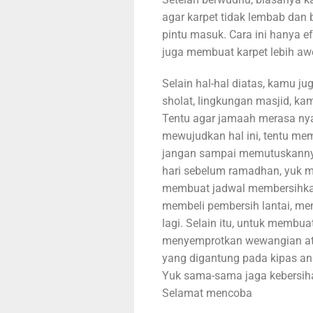
agar karpet tidak lembab dan 
pintu masuk. Cara ini hanya e
juga membuat karpet lebih aw
Selain hal-hal diatas, kamu ju
sholat, lingkungan masjid, k
Tentu agar jamaah merasa ny
mewujudkan hal ini, tentu mem
jangan sampai memutuskanny
hari sebelum ramadhan, yuk mu
membuat jadwal membersihkan
membeli pembersih lantai, men
lagi. Selain itu, untuk membu
menyemprotkan wewangian at
yang digantung pada kipas a
Yuk sama-sama jaga kebersih
Selamat mencoba