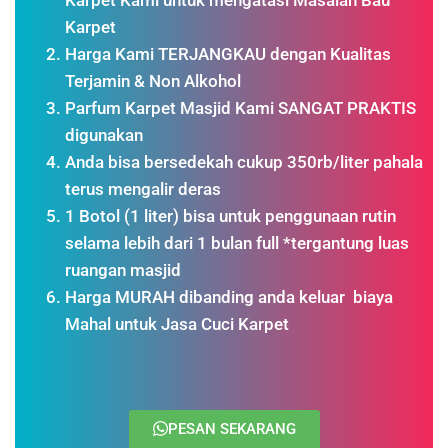
Karpet
Harga Kami TERJANGKAU dengan Kualitas
Terjamin & Non Alkohol
Parfum Karpet Masjid Kami SANGAT PRAKTIS
digunakan
Anda bisa bersedekah cukup 350rb/liter pahala
terus mengalir deras
1 Botol (1 liter) bisa untuk penggunaan rutin
selama lebih dari 1 bulan full *tergantung luas
ruangan masjid
Harga MURAH dibanding anda keluar biaya
Mahal untuk Jasa Cuci Karpet
PESAN SEKARANG