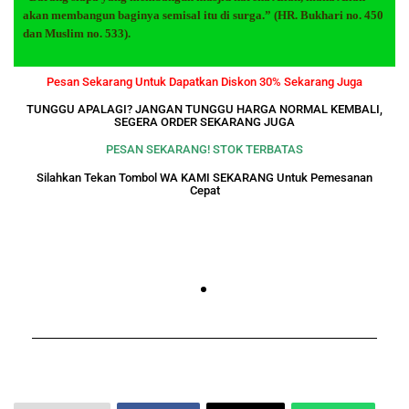
akan membangun baginya semisal itu di surga.” (HR. Bukhari no. 450
dan Muslim no. 533).
Pesan Sekarang Untuk Dapatkan Diskon 30% Sekarang Juga
TUNGGU APALAGI? JANGAN TUNGGU HARGA NORMAL KEMBALI,
SEGERA ORDER SEKARANG JUGA
PESAN SEKARANG! STOK TERBATAS
Silahkan Tekan Tombol WA KAMI SEKARANG Untuk Pemesanan
Cepat