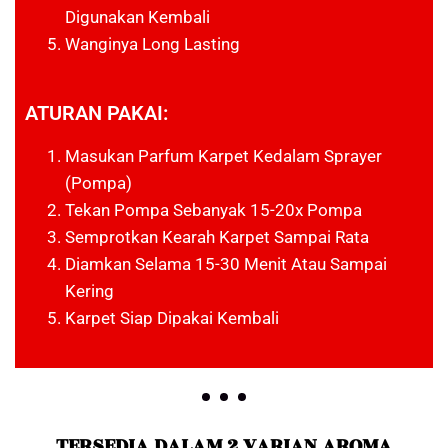
Digunakan Kembali
Wanginya Long Lasting
ATURAN PAKAI:
Masukan Parfum Karpet Kedalam Sprayer
(pompa)
Tekan Pompa Sebanyak 15-20x Pompa
Semprotkan Kearah Karpet Sampai Rata
Diamkan Selama 15-30 Menit Atau Sampai
Kering
Karpet Siap Dipakai Kembali
TERSEDIA DALAM 2 VARIAN AROMA