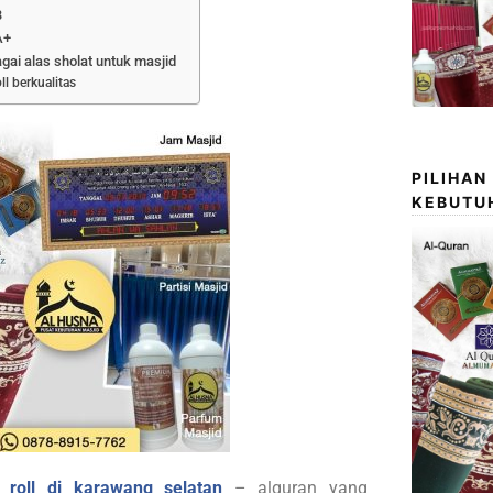
B
A+
agai alas sholat untuk masjid
ll berkualitas
PILIHAN
KEBUTU
 roll di karawang selatan
– alquran yang