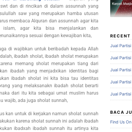
 swt dan di rincikan di dalam assunnah yang
asulullah saw yang merupakan hamba utusan
 harus membaca Alquran dan assunnah agar kita
islam, agar kita bisa menjalankan dan
nunaikannya sesuai dengan kewajiban kita,
RECENT
Jual Partis
juga di wajibkan untuk beribadah kepada Allah
 adalah, ibadah sholat, ibadah sholat merupakan
Jual Partis
karena memang sholat merupakan tiang dari
Jual Partis
kan ibadah yang menjadxikan identitas bagi
an ibadah sholat ini kita bisa tau identitas
Jual Partis
ang yang melaksanakn ibadah sholat berarti
maka dari itu kita sebagai umat muslim harus
Jual Partis
u wajib, ada juga sholat sunnah,
BACA J
rus kan untuk di kerjakan namun sholat sunnah
 lakukan karena sholat sunnah ini adalah ibadah
Find Us On
kukan ibadxah ibadah sunnah itu artinya kita