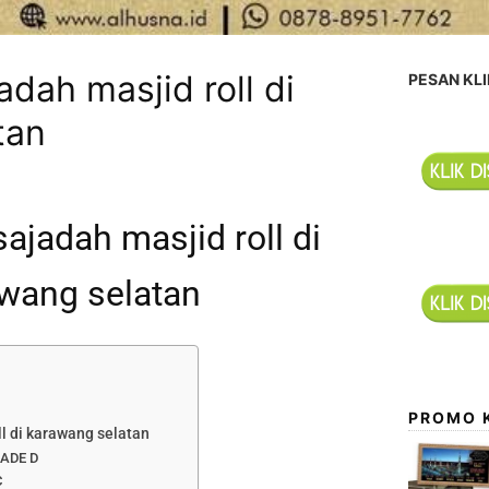
adah masjid roll di
PESAN KLI
tan
sajadah masjid roll di
wang selatan
PROMO 
ll di karawang selatan
ADE D
C