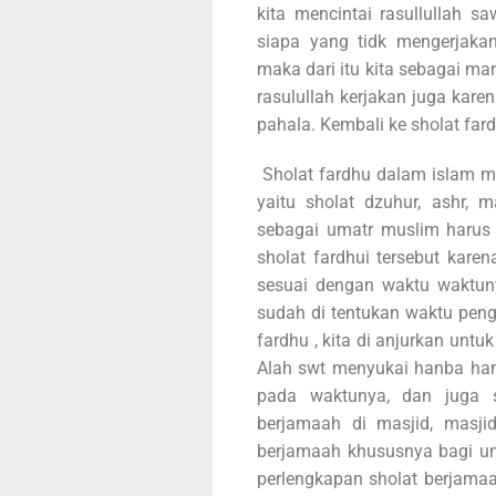
kita mencintai rasullullah 
siapa yang tidk mengerjaka
maka dari itu kita sebagai m
rasulullah kerjakan juga kar
pahala. Kembali ke sholat fard
Sholat fardhu dalam islam me
yaitu sholat dzuhur, ashr, 
sebagai umatr muslim harus
sholat fardhui tersebut karen
sesuai dengan waktu waktuny
sudah di tentukan waktu peng
fardhu , kita di anjurkan unt
Alah swt menyukai hanba ham
pada waktunya, dan juga s
berjamaah di masjid, masji
berjamaah khususnya bagi um
perlengkapan sholat berjama