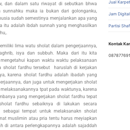
Jual Karpet
saw, dan dalam satu riwayat di sebutkan bhwa
n sunnahku maka ia bukan dari golonganku,
Jam Digital
anusia sudah semestinya menjalankan apa yang
ena itu adalah ibdah sunnah yang menghasilkan
Partisi Sha
hu,.
Kontak Ka
miliki lima watu sholat dalam pengerjaannya,
maghrib, isya dan subbuh. Maka dari itu kita
08787769
 mengetahui kapan waktu waktu pelaksanaan
a sholat fardhu tersebut haruslah di kerjakan
a, karena sholat fardhu adalah ibadah yang
erjaannya, dan juga untuk mengerjakan sholat
uk melaksanakannya tpat pada waktunya, karena
banya yang mengerjakan sholat fardhu tepat
holat fardhu sebaiknya di lakukan secara
d sebagai tempat untuk melaksanakn sholat
at muslimin atau pria tentu harus meyiapkan
ah di antara perlengkapannya adalah sajaddah