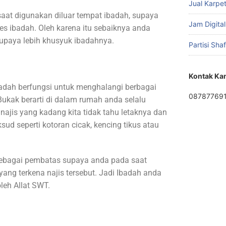
Jual Karpet
saat digunakan diluar tempat ibadah, supaya
Jam Digital
 ibadah. Oleh karena itu sebaiknya anda
upaya lebih khusyuk ibadahnya.
Partisi Sha
Kontak Ka
jadah berfungsi untuk menghalangi berbagai
08787769
. Bukak berarti di dalam rumah anda selalu
najis yang kadang kita tidak tahu letaknya dan
ksud seperti kotoran cicak, kencing tikus atau
 sebagai pembatas supaya anda pada saat
yang terkena najis tersebut. Jadi Ibadah anda
oleh Allat SWT.