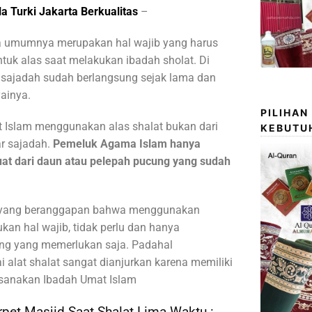
a Turki Jakarta Berkualitas
–
a umumnya merupakan hal wajib yang harus
untuk alas saat melakukan ibadah sholat. Di
 sajadah sudah berlangsung sejak lama dan
ainya.
PILIHAN
Islam menggunakan alas shalat bukan dari
KEBUTU
r sajadah.
Pemeluk Agama Islam hanya
at dari daun atau pelepah pucung yang sudah
 yang beranggapan bahwa menggunakan
kan hal wajib, tidak perlu dan hanya
ang yang memerlukan saja. Padahal
alat shalat sangat dianjurkan karena memiliki
sanakan Ibadah Umat Islam
pet Masjid Saat Shalat Lima Waktu :