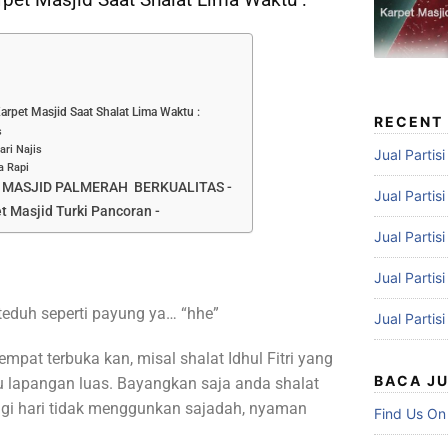
arpet Masjid Saat Shalat Lima Waktu :
RECENT
s
ari Najis
Jual Partis
a Rapi
 MASJID PALMERAH BERKUALITAS -
Jual Partis
t Masjid Turki Pancoran -
Jual Partis
Jual Partis
eduh seperti payung ya… “hhe”
Jual Partis
empat terbuka kan, misal shalat Idhul Fitri yang
BACA J
u lapangan luas. Bayangkan saja anda shalat
pagi hari tidak menggunkan sajadah, nyaman
Find Us On