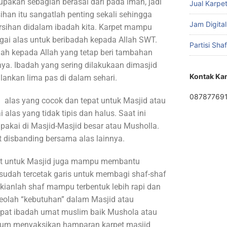
upakan sebagian berasal dari pada iman, jadi
Jual Karpet
ihan itu sangatlah penting sekali sehingga
Jam Digital
sihan didalam ibadah kita. Karpet mampu
ai alas untuk beribadah kepada Allah SWT.
Partisi Sha
dah kepada Allah yang tetap beri tambahan
a. Ibadah yang sering dilakukaan dimasjid
Kontak Ka
alankan lima pas di dalam sehari.
08787769
 alas yang cocok dan tepat untuk Masjid atau
 alas yang tidak tipis dan halus. Saat ini
pakai di Masjid-Masjid besar atau Musholla.
disbanding bersama alas lainnya.
rpet untuk Masjid juga mampu membantu
sudah tercetak garis untuk membagi shaf-shaf
kianlah shaf mampu terbentuk lebih rapi dan
seolah “kebutuhan” dalam Masjid atau
pat ibadah umat muslim baik Mushola atau
mum menyaksikan hamparan karpet masjid