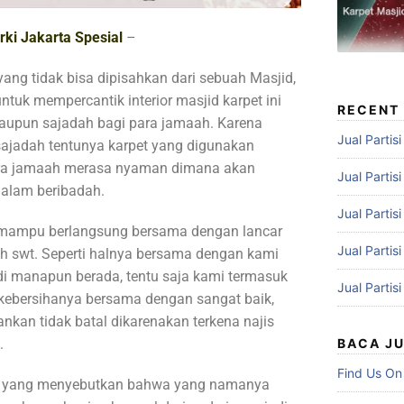
rki Jakarta Spesial
–
ang tidak bisa dipisahkan dari sebuah Masjid,
tuk mempercantik interior masjid karpet ini
RECENT
ataupun sajadah bagi para jamaah. Karena
Jual Partis
sajadah tentunya karpet yang digunakan
para jamaah merasa nyaman dimana akan
Jual Partis
lam beribadah.
Jual Partis
i mampu berlangsung bersama dengan lancar
Jual Partis
ah swt. Seperti halnya bersama dengan kami
i manapun berada, tentu saja kami termasuk
Jual Partis
 kebersihanya bersama dengan sangat baik,
ankan tidak batal dikarenakan terkena najis
.
BACA J
Find Us On
am yang menyebutkan bahwa yang namanya