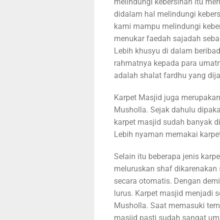
melindungi kebersihan itu mer
didalam hal melindungi kebers
kami mampu melindungi keber
menukar faedah sajadah sebag
Lebih khusyu di dalam beriba
rahmatnya kepada para umatny
adalah shalat fardhu yang dij
Karpet Masjid juga merupakan
Musholla. Sejak dahulu dipakai
karpet masjid sudah banyak di
Lebih nyaman memakai karpet 
Selain itu beberapa jenis ka
meluruskan shaf dikarenakan 
secara otomatis. Dengan demi
lurus. Karpet masjid menjadi 
Musholla. Saat memasuki tem
masjid pasti sudah sangat u