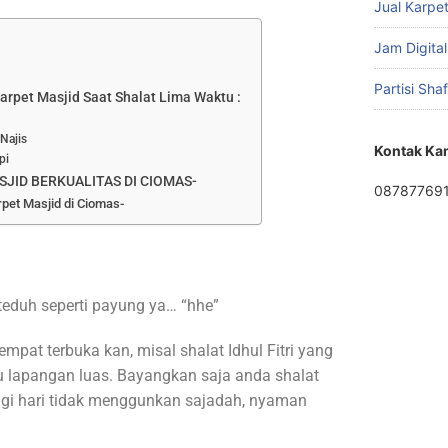
Jual Karpet
Jam Digital
Partisi Sha
rpet Masjid Saat Shalat Lima Waktu :
Najis
Kontak Ka
pi
JID BERKUALITAS DI CIOMAS-
08787769
pet Masjid di Ciomas-
eduh seperti payung ya… “hhe”
empat terbuka kan, misal shalat Idhul Fitri yang
u lapangan luas. Bayangkan saja anda shalat
pagi hari tidak menggunkan sajadah, nyaman