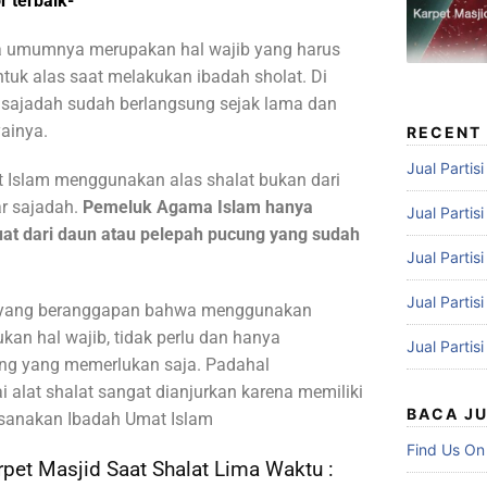
r terbaik-
a umumnya merupakan hal wajib yang harus
untuk alas saat melakukan ibadah sholat. Di
 sajadah sudah berlangsung sejak lama dan
ainya.
RECENT
Jual Partis
Islam menggunakan alas shalat bukan dari
r sajadah.
Pemeluk Agama Islam hanya
Jual Partis
at dari daun atau pelepah pucung yang sudah
Jual Partis
Jual Partis
 yang beranggapan bahwa menggunakan
kan hal wajib, tidak perlu dan hanya
Jual Partis
ang yang memerlukan saja. Padahal
alat shalat sangat dianjurkan karena memiliki
BACA J
sanakan Ibadah Umat Islam
Find Us On
pet Masjid Saat Shalat Lima Waktu :