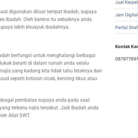
Jual Karpet
saat digunakan diluar tempat ibadah, supaya
Jam Digital
 ibadah. Oleh karena itu sebaiknya anda
upaya lebih khusyuk ibadahnya.
Partisi Sha
Kontak Ka
jadah berfungsi untuk menghalangi berbagai
08787769
. Bukak berarti di dalam rumah anda selalu
najis yang kadang kita tidak tahu letaknya dan
ksud seperti kotoran cicak, kencing tikus atau
 sebagai pembatas supaya anda pada saat
yang terkena najis tersebut. Jadi Ibadah anda
oleh Allat SWT.