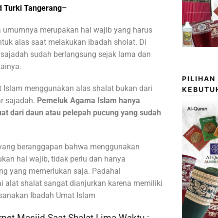
d Turki Tangerang
–
a umumnya merupakan hal wajib yang harus
untuk alas saat melakukan ibadah sholat. Di
 sajadah sudah berlangsung sejak lama dan
ainya.
PILIHAN
Islam menggunakan alas shalat bukan dari
KEBUTU
r sajadah.
Pemeluk Agama Islam hanya
at dari daun atau pelepah pucung yang sudah
 yang beranggapan bahwa menggunakan
kan hal wajib, tidak perlu dan hanya
ang yang memerlukan saja. Padahal
alat shalat sangat dianjurkan karena memiliki
sanakan Ibadah Umat Islam
pet Masjid Saat Shalat Lima Waktu :