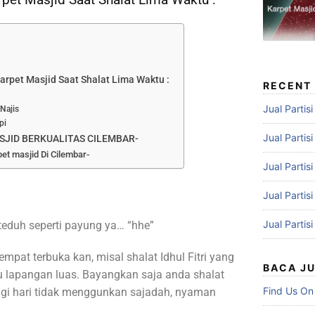
rpet Masjid Saat Shalat Lima Waktu :
RECENT
Jual Partis
Najis
pi
Jual Partis
SJID BERKUALITAS CILEMBAR-
et masjid Di Cilembar-
Jual Partis
Jual Partis
Jual Partis
eduh seperti payung ya… “hhe”
empat terbuka kan, misal shalat Idhul Fitri yang
BACA J
u lapangan luas. Bayangkan saja anda shalat
Find Us On
pagi hari tidak menggunkan sajadah, nyaman