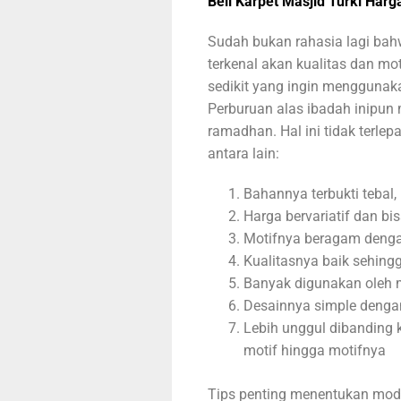
Beli Karpet Masjid Turki Harg
Sudah bukan rahasia lagi bah
terkenal akan kualitas dan m
sedikit yang ingin menggunak
Perburuan alas ibadah inipun
ramadhan. Hal ini tidak terle
antara lain:
Bahannya terbukti tebal,
Harga bervariatif dan b
Motifnya beragam denga
Kualitasnya baik sehing
Banyak digunakan oleh m
Desainnya simple denga
Lebih unggul dibanding ka
motif hingga motifnya
Tips penting menentukan model