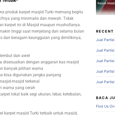
a Terbaik-
wa produk karpet masjid Turki memang begitu
otifnya yang minimalis dan mewah. Tidak
an karpet ini di Masjid maupun mushollanya.
 makin tinggi saat menjelang dan selama bulan
RECENT
pas dari beragam keunggulan yang dimilikinya,
Jual Partis
Jual Partis
 lembut dan awet
Jual Partis
isa disesuaikan dengan anggaran kas masjid
n banyak pilihan warna
Jual Partis
ga bisa digunakan jangka panjang
asjid-masjid terkenal
Jual Partis
n warna yang cerah
rpet lokal baik segi ukuran, lebar, ketebalan,
BACA J
Find Us On
 karpet masjid Turki terbaik untuk masjid,