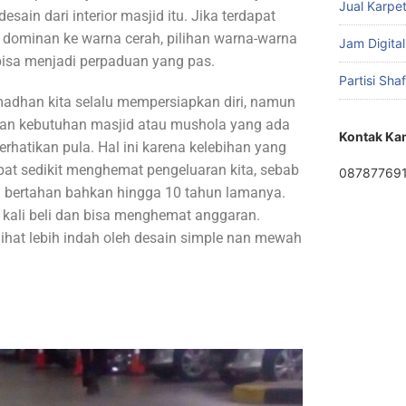
Jual Karpet
esain dari interior masjid itu. Jika terdapat
 dominan ke warna cerah, pilihan warna-warna
Jam Digital
 bisa menjadi perpaduan yang pas.
Partisi Sha
adhan kita selalu mempersiapkan diri, namun
pan kebutuhan masjid atau mushola yang ada
Kontak Ka
perhatikan pula. Hal ini karena kelebihan yang
apat sedikit menghemat pengeluaran kita, sebab
08787769
a bertahan bahkan hingga 10 tahun lamanya.
g kali beli dan bisa menghemat anggaran.
rlihat lebih indah oleh desain simple nan mewah