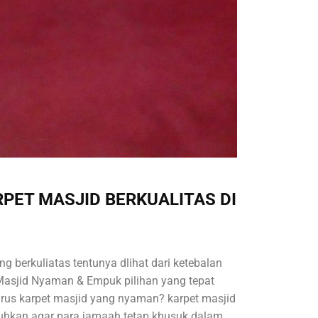
PET MASJID BERKUALITAS DI
g berkuliatas tentunya dlihat dari ketebalan
Masjid Nyaman & Empuk pilihan yang tepat
rus karpet masjid yang nyaman? karpet masjid
uhkan agar para jamaah tetap khusuk dalam