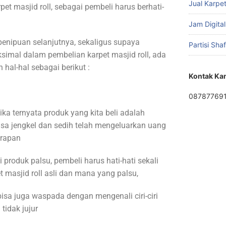
Jual Karpet
et masjid roll, sebagai pembeli harus berhati-
Jam Digital
penipuan selanjutnya, sekaligus supaya
Partisi Sha
mal dalam pembelian karpet masjid roll, ada
al-hal sebagai berikut :
Kontak Ka
08787769
a ternyata produk yang kita beli adalah
asa jengkel dan sedih telah mengeluarkan uang
arapan
produk palsu, pembeli harus hati-hati sekali
 masjid roll asli dan mana yang palsu,
 bisa juga waspada dengan mengenali ciri-ciri
 tidak jujur