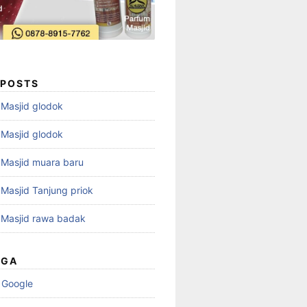
 POSTS
i Masjid glodok
i Masjid glodok
i Masjid muara baru
i Masjid Tanjung priok
i Masjid rawa badak
UGA
 Google