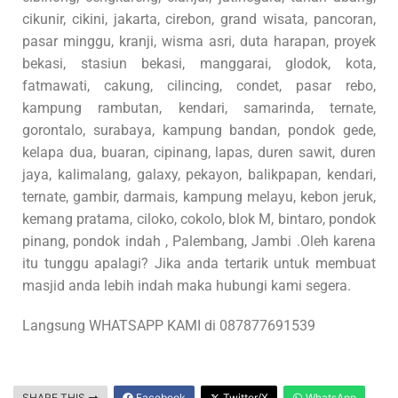
cikunir, cikini, jakarta, cirebon, grand wisata, pancoran,
pasar minggu, kranji, wisma asri, duta harapan, proyek
bekasi, stasiun bekasi, manggarai, glodok, kota,
fatmawati, cakung, cilincing, condet, pasar rebo,
kampung rambutan, kendari, samarinda, ternate,
gorontalo, surabaya, kampung bandan, pondok gede,
kelapa dua, buaran, cipinang, lapas, duren sawit, duren
jaya, kalimalang, galaxy, pekayon, balikpapan, kendari,
ternate, gambir, darmais, kampung melayu, kebon jeruk,
kemang pratama, ciloko, cokolo, blok M, bintaro, pondok
pinang, pondok indah , Palembang, Jambi .Oleh karena
itu tunggu apalagi? Jika anda tertarik untuk membuat
masjid anda lebih indah maka hubungi kami segera.
Langsung WHATSAPP KAMI di 087877691539
SHARE THIS
Facebook
Twitter/X
WhatsApp