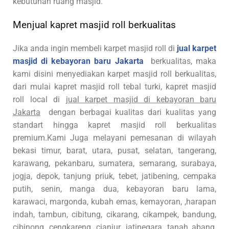
kebutuhan ruang masjid.
Menjual kapret masjid roll berkualitas
Jika anda ingin membeli karpet masjid roll di
jual karpet
masjid di kebayoran baru Jakarta
berkualitas, maka
kami disini menyediakan karpet masjid roll berkualitas,
dari mulai kapret masjid roll tebal turki, kapret masjid
roll local di
jual karpet masjid di kebayoran baru
Jakarta
dengan berbagai kualitas dari kualitas yang
standart hingga kapret masjid roll berkualitas
premium.Kami Juga melayani pemesanan di wilayah
bekasi timur, barat, utara, pusat, selatan, tangerang,
karawang, pekanbaru, sumatera, semarang, surabaya,
jogja, depok, tanjung priuk, tebet, jatibening, cempaka
putih, senin, manga dua, kebayoran baru lama,
karawaci, margonda, kubah emas, kemayoran, ,harapan
indah, tambun, cibitung, cikarang, cikampek, bandung,
cibinong, cengkareng, cianjur, jatinegara, tanah abang,