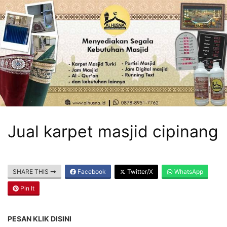
Skip
to
content
Alhusna
Pusat
Kebutuhan
Masjid
HOME
Jual karpet masjid cipinang
Home
Tentang
Kami
SHARE THIS
Facebook
Twitter/X
WhatsApp
Produk
Cara
Pin It
Pesan
Kontak
PESAN KLIK DISINI