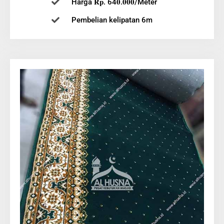
Harga 𝐑𝐩. 64𝟎.𝟎𝟎𝟎/Meter
Pembelian kelipatan 6m