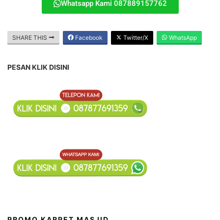
Whatsapp Kami 087889157762
SHARE THIS
Facebook
Twitter/X
WhatsApp
PESAN KLIK DISINI
PROMO KARPET MASJID