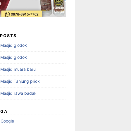
 POSTS
i Masjid glodok
i Masjid glodok
i Masjid muara baru
i Masjid Tanjung priok
i Masjid rawa badak
UGA
 Google