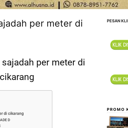
ajadah per meter di
PESAN KLI
 sajadah per meter di
cikarang
PROMO 
r di cikarang
ADE D
C