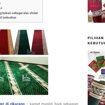
B
A+
ng bekasi sebagai alas sholat
ll berkualitas
PILIHAN
KEBUTU
er di cikarang
– karpet masjid, bagi sebagian