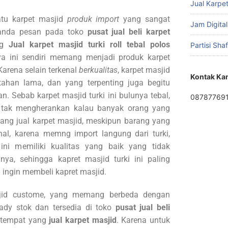
Jual Karpet
satu karpet masjid
produk import
yang sangat
Jam Digital
 anda pesan pada toko
pusat jual beli karpet
ng
Jual karpet masjid turki roll tebal polos
Partisi Sha
 ini sendiri memang menjadi produk karpet
Karena selain terkenal
berkualitas
, karpet masjid
Kontak Ka
tahan lama, dan yang terpenting juga begitu
. Sebab karpet masjid turki ini bulunya tebal,
08787769
i tak mengherankan kalau banyak orang yang
ang jual karpet masjid, meskipun barang yang
hal, karena memng import langung dari turki,
ini memiliki kualitas yang baik yang tidak
a, sehingga kapret masjid turki ini paling
g ingin membeli kapret masjid.
sjid custome, yang memang berbeda dengan
ady stok dan tersedia di toko
pusat jual beli
 tempat yang
jual karpet masjid
. Karena untuk