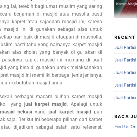
sing lai, terebih bagi umat muslim yang sering
ecara berjamah di masjid atau musolla pasti
ya kapret atau sajaddah masjid ini, karena
 masjid ini di gunakan sebagai alas untuk
tiap hari baik di masjid ataupun di musholla,
RECENT
muslim pasti tahu yang namanya karpet masjid
Jual Partis
upakan alas sholat yang banyak di gu akan di
 pasalnya kapret masjid ini memang di buat
Jual Partis
jid yang bisa di gunakan untuk melaksanakan
Jual Partis
ret masjid ini memiliki berbagai jenis jenisnya,
engan kebutuhan masjid anda.
Jual Partis
ekali berbagai macam pilihan karpet masjid
Jual Partis
toko yang
jual karpet masjid
. Apalagi untuk
t masjid bekasi
yang
jual karpet masjid
pun
BACA J
aja. Berikut ini beberapa pilihan dari karpet
Find Us On
atau dijadikan sebagai salah satu referensi,