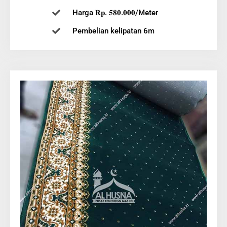
Harga 𝐑𝐩. 𝟓𝟖𝟎.𝟎𝟎𝟎/Meter
Pembelian kelipatan 6m